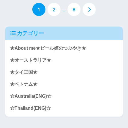
1
2
…
8
カテゴリー
★About me★ビール姫のつぶやき★
★オーストラリア★
★タイ王国★
★ベトナム★
☆Australia(ENG)☆
☆Thailand(ENG)☆