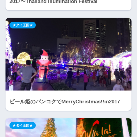
2017〜Thailand Illumination Festival
★タイ王国★
ビール姫のバンコクでMerryChristmas!!in2017
★タイ王国★