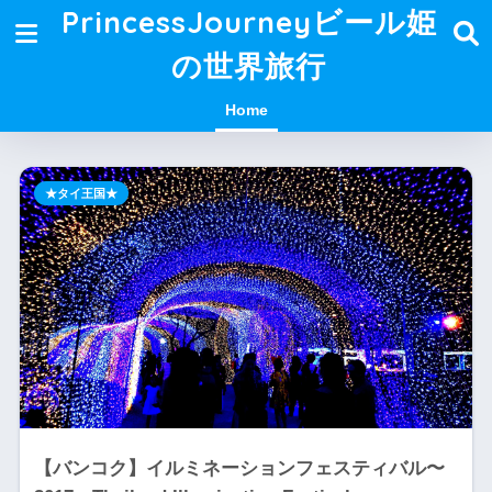
PrincessJourneyビール姫
の世界旅行
Home
★タイ王国★
【バンコク】イルミネーションフェスティバル〜