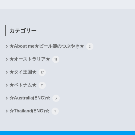
カテゴリー
★About me★ビール姫のつぶやき★
2
★オーストラリア★
11
★タイ王国★
17
★ベトナム★
11
☆Australia(ENG)☆
3
☆Thailand(ENG)☆
1